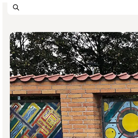
Street art og skulpturer
Inspiration
Vandreruter
Planlægning