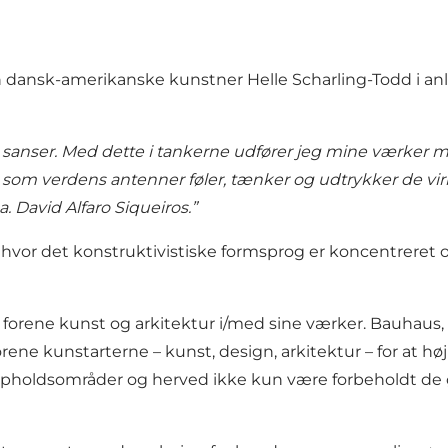
 dansk-amerikanske kunstner Helle Scharling-Todd i anle
sanser. Med dette i tankerne udfører jeg mine værker me
som verdens antenner føler, tænker og udtrykker de virk
 David Alfaro Siqueiros.”
r, hvor det konstruktivistiske formsprog er koncentreret
t forene kunst og arkitektur i/med sine værker. Bauhaus
rene kunstarterne – kunst, design, arkitektur – for at hø
 opholdsområder og herved ikke kun være forbeholdt de