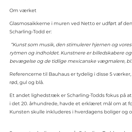
Om værket
Glasmosaikkerne i muren ved Netto er udført af den
Scharling-Todd er:
“Kunst som musik, den stimulerer hjernen og vores 
rytmen og indholdet. Kunstnere er billedskabere og 
bevægelse og de tidlige mexicanske vægmalere, bl.a.
Referencerne til Bauhaus er tydelig i disse 5 værke
rød, gul og blå.
Et andet lighedstræk er Scharling-Todds fokus på a
i det 20. århundrede, havde et erklæret mål om at fo
Kunsten skulle inkluderes i hverdagens boliger og