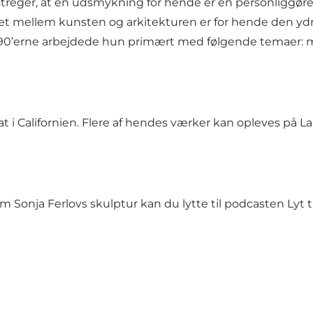
treger, at en udsmykning for hende er en personliggøre
illet mellem kunsten og arkitekturen er for hende den
 1990’erne arbejdede hun primært med følgende temaer: 
t i Californien. Flere af hendes værker kan opleves på L
om Sonja Ferlovs skulptur kan du lytte til podcasten Lyt 