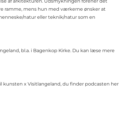
lse af arkitekturen. Udsmykningen forener det
 ydre ramme, mens hun med værkerne ønsker at
menneske/natur eller teknik/natur som en
angeland, bl.a. i Bagenkop Kirke. Du kan læse mere
til kunsten x Visitlangeland, du finder podcasten her