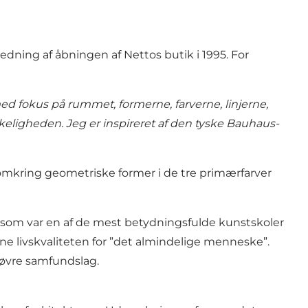
dning af åbningen af Nettos butik i 1995. For
d fokus på rummet, formerne, farverne, linjerne,
eligheden. Jeg er inspireret af den tyske Bauhaus-
 omkring geometriske former i de tre primærfarver
, som var en af de mest betydningsfulde kunstskoler
jne livskvaliteten for ”det almindelige menneske”.
 øvre samfundslag.