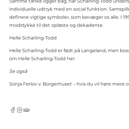
Samme tanke ligger bag, når Scharling-Todd unders
individuelle udtryk med en social funktion. Samsp
definere vigtige symboler, som bevæger os alle. I
modstykke til det opløste og dekadente.
Helle Scharling-Todd
Helle Scharling-Todd er født på Langeland, men bosa
om Helle Scharling-Todd her.
Se også
Sonja Ferlov v. Borgerhuset – hvis du vil høre mere 
Facebook
Instagram
Tripadvisor