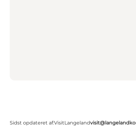
Sidst opdateret af:
VisitLangeland
visit@langeland