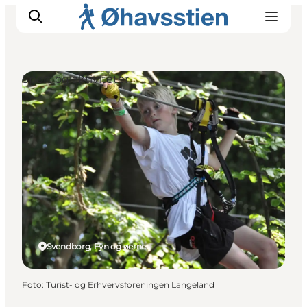
Sport og aktiviteter
Inspiration
Vandreruter
Planlægning
Svendborg, Fyn og øerne
Foto
:
Turist- og Erhvervsforeningen Langeland