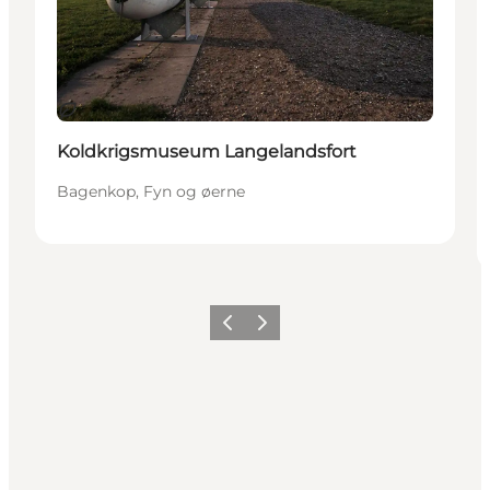
Bæredygtige oplevelser
Koldkrigsmuseum Langelandsfort
Bagenkop, Fyn og øerne
Forrige
Næste