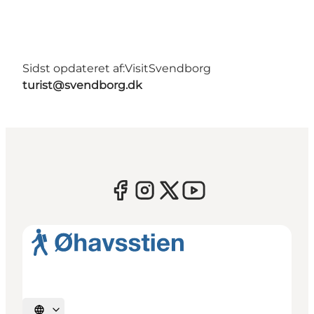
Sidst opdateret af:
VisitSvendborg
turist@svendborg.dk