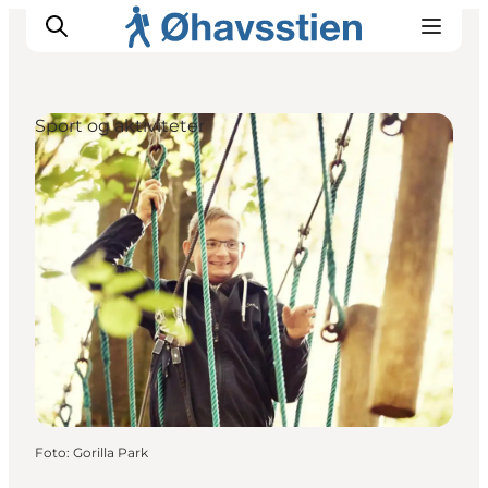
Sport og aktiviteter
Inspiration
Vandreruter
Planlægning
Foto
:
Gorilla Park