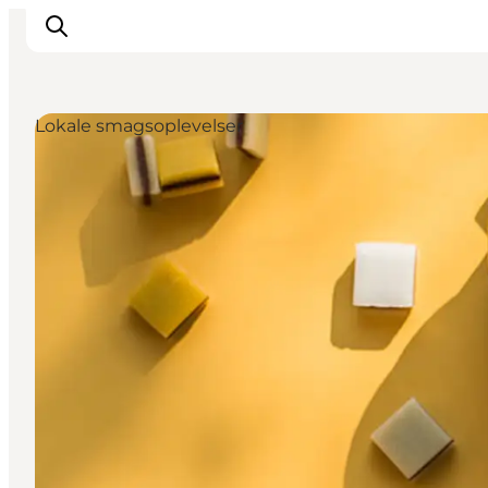
Lokale smagsoplevelser
Inspiration
Vandreruter
Planlægning