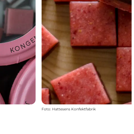
Foto
:
Hattesens Konfektfabrik