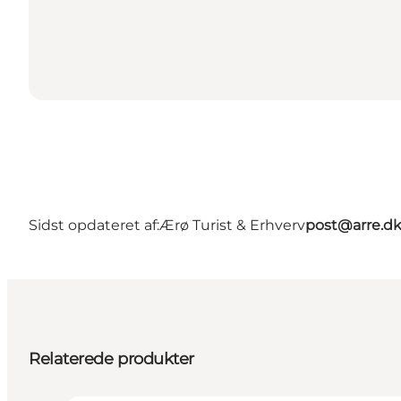
Sidst opdateret af:
Ærø Turist & Erhverv
post@arre.d
Relaterede produkter