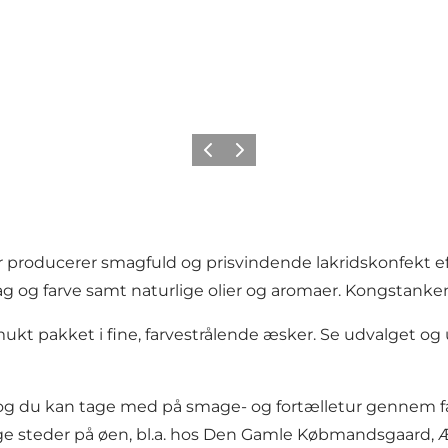
Forrige
Næste
r producerer smagfuld og prisvindende lakridskonfekt ef
smag og farve samt naturlige olier og aromaer. Kongstan
ukt pakket i fine, farvestrålende æsker. Se udvalget o
og du kan tage med på smage- og fortælletur gennem f
ge steder på øen, bl.a. hos Den Gamle Købmandsgaard,