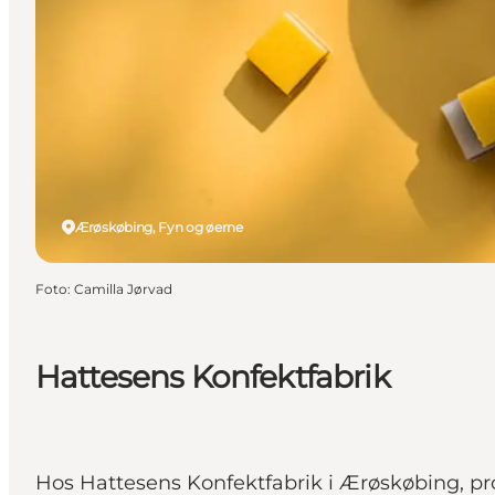
Ærøskøbing, Fyn og øerne
Foto
:
Camilla Jørvad
Hattesens Konfektfabrik
Hos Hattesens Konfektfabrik i Ærøskøbing, pro