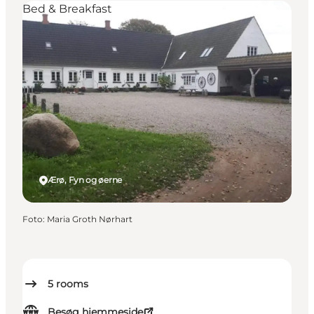
Bed & Breakfast
Ærø, Fyn og øerne
Foto
:
Maria Groth Nørhart
5
rooms
Besøg hjemmeside