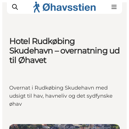
Hotel Rudkøbing
Skudehavn – overnatning ud
Inspiration
Vandreruter
til Øhavet
Planlægning
Overnat i Rudkøbing Skudehavn med
udsigt til hav, havneliv og det sydfynske
øhav
Hoteller