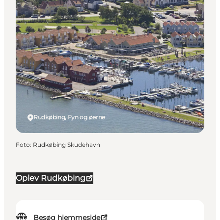
Rudkøbing, Fyn og øerne
Foto
:
Rudkøbing Skudehavn
Oplev Rudkøbing
Besøg hjemmeside