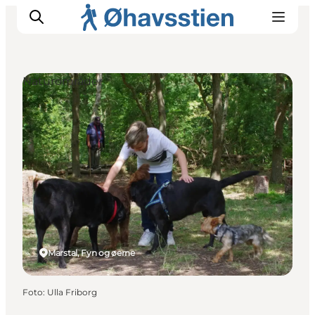
Naturområder
Inspiration
Vandreruter
Planlægning
Marstal, Fyn og øerne
Foto
:
Ulla Friborg