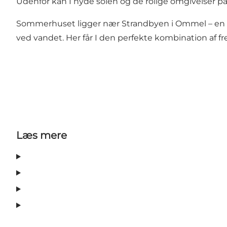
Udenfor kan I nyde solen og de rolige omgivelser på
Sommerhuset ligger nær Strandbyen i Ommel – en ste
ved vandet. Her får I den perfekte kombination af fr
Læs mere