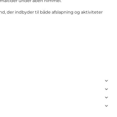
ge måltider under åben himmel.
 der indbyder til både afslapning og aktiviteter