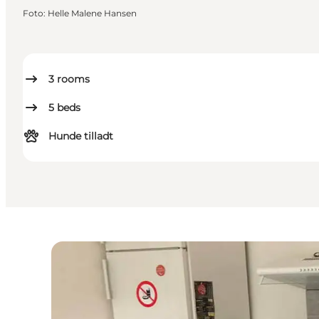
Foto
:
Helle Malene Hansen
3
rooms
5
beds
Hunde tilladt