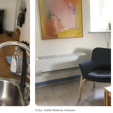
Foto
:
Helle Malene Hansen