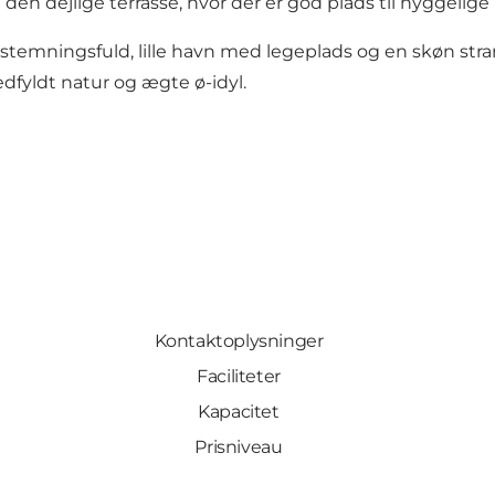
 den dejlige terrasse, hvor der er god plads til hyggeli
mningsfuld, lille havn med legeplads og en skøn strand,
edfyldt natur og ægte ø-idyl.
Kontaktoplysninger
Faciliteter
Kapacitet
Prisniveau