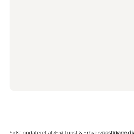
Sidst opdateret af:
Ærø Turist & Erhverv
post@arre.d