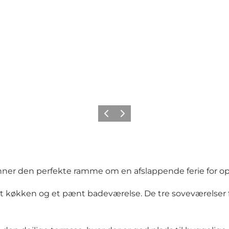
Forrige
Næste
r den perfekte ramme om en afslappende ferie for op t
t køkken og et pænt badeværelse. De tre soveværelser for