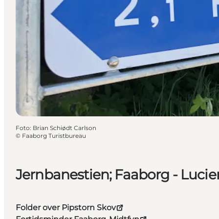
Foto
:
Brian Schiødt Carlson
©
Faaborg Turistbureau
Jernbanestien; Faaborg - Lucie
Folder over Pipstorn Skov