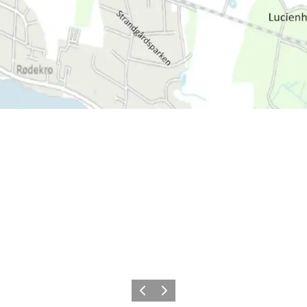
Forrige
Næste