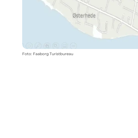
Foto
:
Faaborg Turistbureau