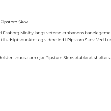
Pipstorn Skov.
ved Faaborg Miniby langs veteranjernbanens banelegeme u
il udsigtspunktet og videre ind i Pipstorn Skov. Ved L
stenshuus, som ejer Pipstorn Skov, etableret shelter