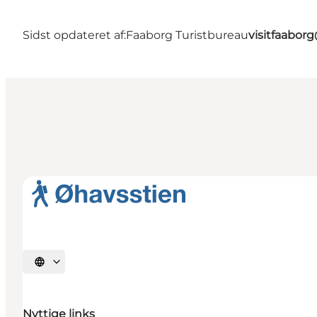
Sidst opdateret af:
Faaborg Turistbureau
visitfaabor
Vælg sprog
Nyttige links