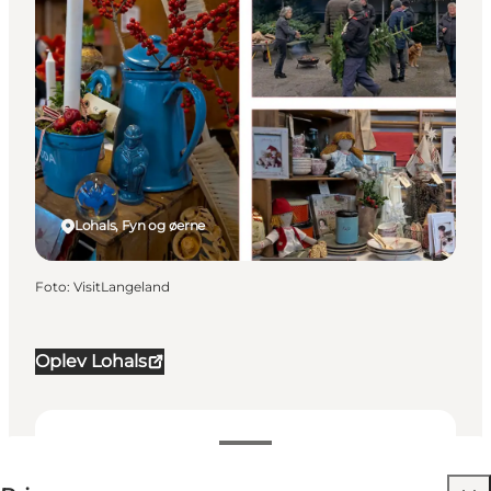
Lohals, Fyn og øerne
Foto
:
VisitLangeland
Oplev Lohals
25 DKK