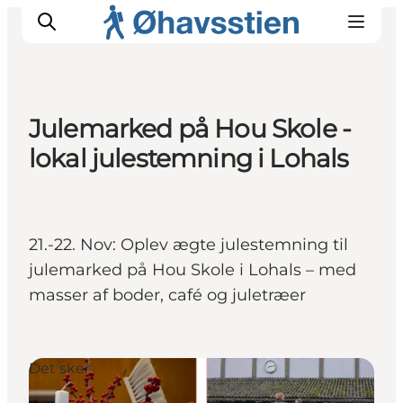
Julemarked på Hou Skole -
lokal julestemning i Lohals
Inspiration
Vandreruter
Planlægning
21.-22. Nov: Oplev ægte julestemning til
julemarked på Hou Skole i Lohals – med
masser af boder, café og juletræer
Det sker