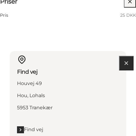
Priser
Besøg hjemmeside
Pris
25 DKK
Find vej
Houvej 49
Hou, Lohals
5953 Tranekær
Find vej