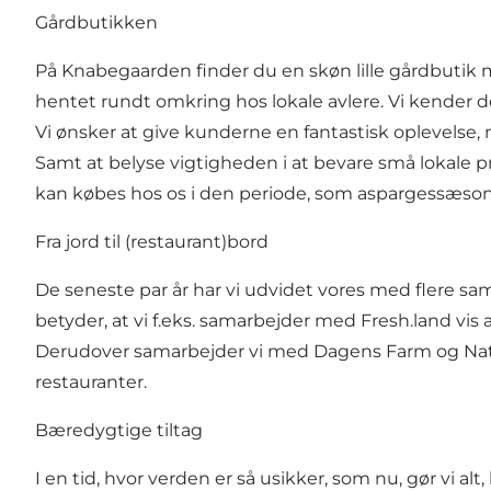
Gårdbutikken
På Knabegaarden finder du en skøn lille gårdbutik m
hentet rundt omkring hos lokale avlere. Vi kender 
Vi ønsker at give kunderne en fantastisk oplevelse, n
Samt at belyse vigtigheden i at bevare små lokale pro
kan købes hos os i den periode, som aspargessæsonen
Fra jord til (restaurant)bord
De seneste par år har vi udvidet vores med flere sa
betyder, at vi f.eks. samarbejder med Fresh.land vis
Derudover samarbejder vi med Dagens Farm og Natoor
restauranter.
Bæredygtige tiltag
I en tid, hvor verden er så usikker, som nu, gør vi alt