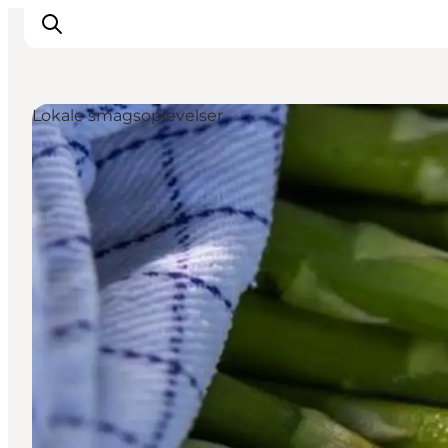
Lokale smagsoplevelser
Inspiration
Vandreruter
Planlægning