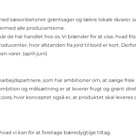
ed sæsonbetonet grøntsager og lækre lokale råvarer, som
dermed alle producenterne.
år de har handlet hos os. Vi brænder for at vise, hvad fr
ducenter, hvor afstanden fra jord til bord er kort. Derfor
 varer. (april-juni)
marbejdspartnere, som har ambitioner om, at sælge fris
 ambition og målsætning er at leverer frugt og grønt dire
a, hvor konceptet også er, at produktet skal leveres di
, hvad vi kan for at foretage bæredygtige tiltag.