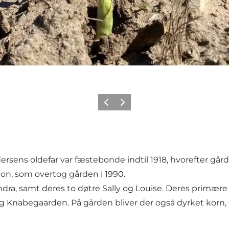
Forrige
Næste
dersens oldefar var fæstebonde indtil 1918, hvorefter går
tion, som overtog gården i 1990.
ndra, samt deres to døtre Sally og Louise. Deres primære 
ng Knabegaarden. På gården bliver der også dyrket korn, s