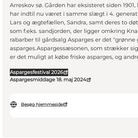
Arreskov sø. Gården har eksisteret siden 1901,
har indtil nu været i samme slægt i 4. generat
Lars og ægtefællen, Sandra, samt deres to døtr
som f.eks. sandjorden, der ligger omkring Knab
rabarber til gårdsalg Asparges er det "grønn
asparges.Aspargessæsonen, som strækker sig – 
er det muligt at købe friske asparges, og a
Aspargesfestival 2026
Aspargesmiddage 18. maj 2024
Besøg hjemmeside