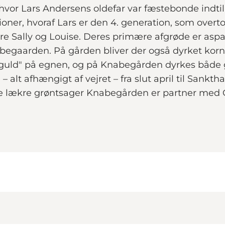
 hvor Lars Andersens oldefar var fæstebonde indtil 
ioner, hvoraf Lars er den 4. generation, som overto
e Sally og Louise. Deres primære afgrøde er asparg
egaarden. På gården bliver der også dyrket korn, 
e guld" på egnen, og på Knabegården dyrkes både g
alt afhængigt af vejret – fra slut april til Sankt
ndre lækre grøntsager Knabegården er partner me