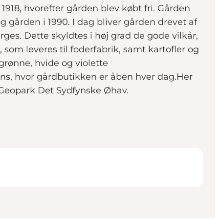
1918, hvorefter gården blev købt fri. Gården
g gården i 1990. I dag bliver gården drevet af
es. Dette skyldtes i høj grad de gode vilkår,
som leveres til foderfabrik, samt kartofler og
rønne, hvide og violette
hans, hvor gårdbutikken er åben hver dag.Her
d Geopark Det Sydfynske Øhav.