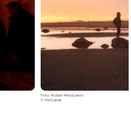
Foto
:
Ruslan Merzlyakov
©
VisitLæsø