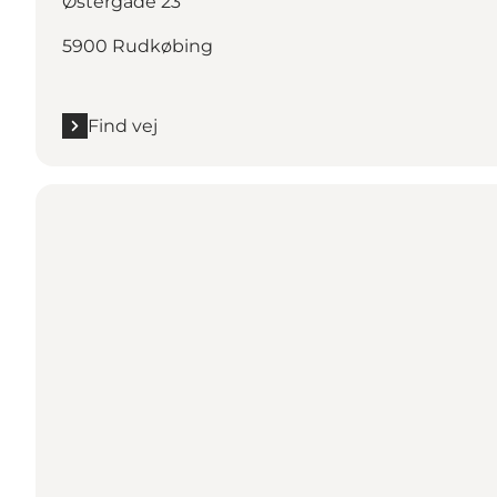
Østergade 23
5900 Rudkøbing
Find vej