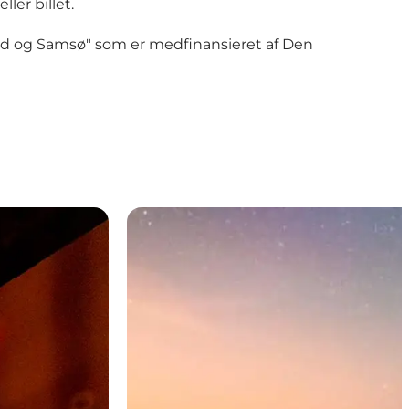
ler billet.
nd og Samsø"
som er
medfinansieret af Den