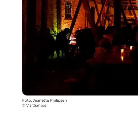
Foto
:
Jeanette Philipsen
©
VisitSamsø