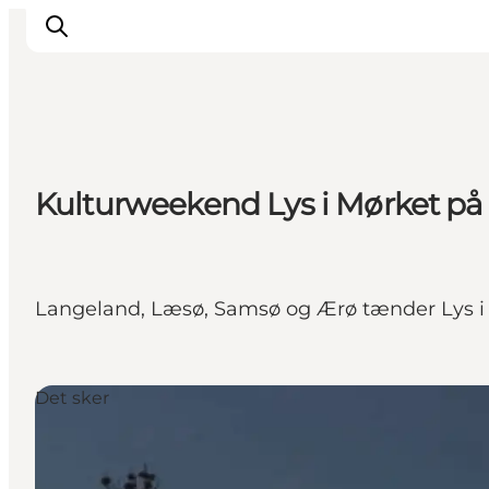
Inspiration
Kulturweekend Lys i Mørket på
Vandreruter
Planlægning
Langeland, Læsø, Samsø og Ærø tænder Lys i 
Det sker