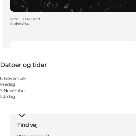
Foto
:
Lasse Hjort
©
VisitÆrø
Datoer og tider
Datoer og tider
6 November
Fredag
7 November
Lørdag
Find vej