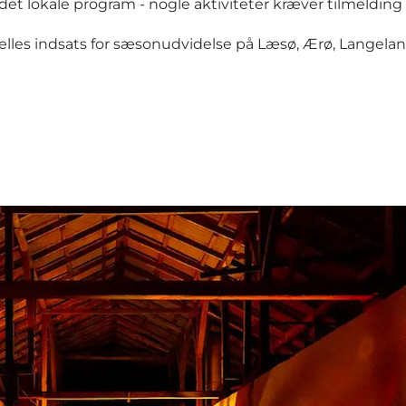
et lokale program - nogle aktiviteter kræver tilmelding el
ælles indsats for sæsonudvidelse på Læsø, Ærø, Langela