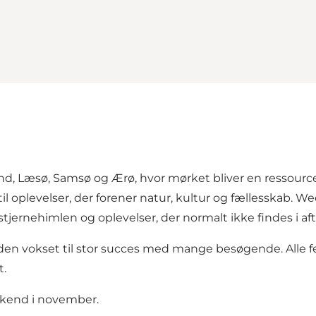
nd, Læsø, Samsø og Ærø, hvor mørket bliver en ressourc
til oplevelser, der forener natur, kultur og fællesskab.
ernehimlen og oplevelser, der normalt ikke findes i af
r siden vokset til stor succes med mange besøgende. Alle
t.
ekend i november.