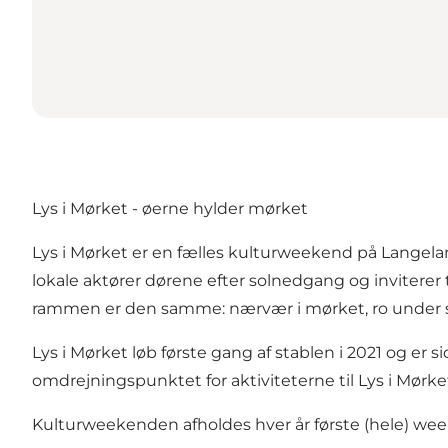
Lys i Mørket - øerne hylder mørket
Lys i Mørket er en fælles kulturweekend på Langela
lokale aktører dørene efter solnedgang og inviterer 
rammen er den samme: nærvær i mørket, ro under stj
Lys i Mørket løb første gang af stablen i 2021 og e
omdrejningspunktet for aktiviteterne til Lys i Mørke
Kulturweekenden afholdes hver år første (hele) we