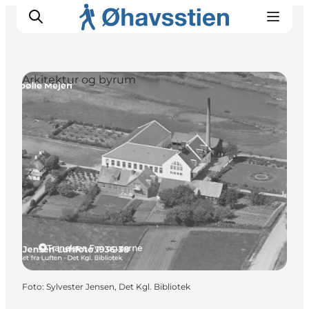
Arkitektur og byrum
Inspiration
Vandreruter
Planlægning
Tranekær, Fyn og øerne
Foto
:
Sylvester Jensen, Det Kgl. Bibliotek