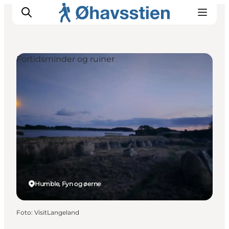
Fortidsminder og ruiner
Inspiration
Vandreruter
Planlægning
Humble, Fyn og øerne
Foto
:
VisitLangeland