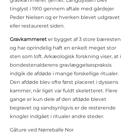
gravkammeret fjernet. Langdyssen blev
tinglyst i 1910 gennem aftale med gårdejer
Peder Nielsen og er hverken blevet udgravet
eller restaureret siden.
Gravkammeret
er bygget af 3 store bæresten
og har oprindelig haft en enkelt meget stor
sten som loft. Arkæologisk forskning viser, at i
bondestenalderens gravlæggelsespraksis
indgik de afdøde i mange forskellige ritualer.
Den afdøde blev ofte først placeret i dyssens
kammer, når liget var fuldt skeletteret. Flere
gange er kun dele af den afdøde blevet
begravet og sandsynligvis er de resterende
knogler indgået i ritualer andre steder.
Gåture ved Nørreballe Nor