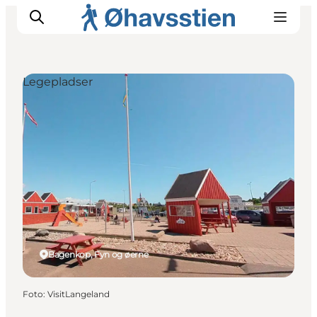
Legepladser
Inspiration
Vandreruter
Planlægning
Bagenkop, Fyn og øerne
Foto
:
VisitLangeland