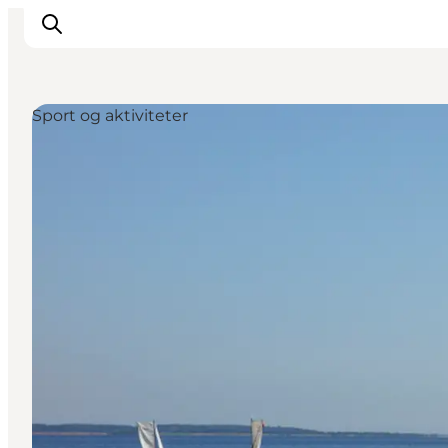
Sport og aktiviteter
Inspiration
Vandreruter
Planlægning