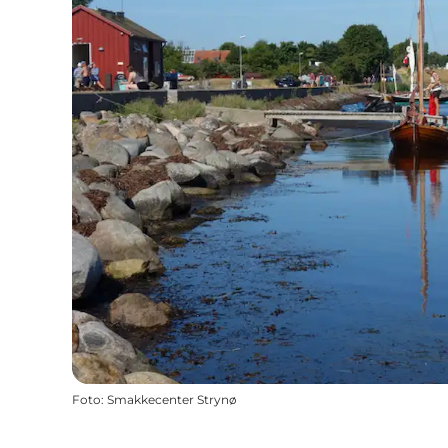
Foto
:
Smakkecenter Strynø