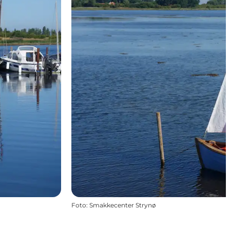
Foto
:
Smakkecenter Strynø