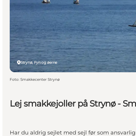
Strynø, Fyn og øerne
Foto
:
Smakkecenter Strynø
Lej smakkejoller på Strynø - S
Har du aldrig sejlet med sejl før som ansvarli