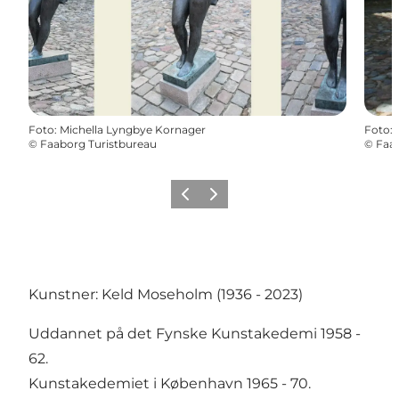
Foto
:
Michella Lyngbye Kornager
Foto
:
©
Faaborg Turistbureau
©
Faab
Forrige
Næste
Kunstner: Keld Moseholm (1936 - 2023)
Uddannet på det Fynske Kunstakedemi 1958 -
62.
Kunstakedemiet i København 1965 - 70.