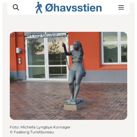
Street art og skulpturer
Inspiration
Vandreruter
Planlægning
Foto
:
Michella Lyngbye Kornager
©
Faaborg Turistbureau