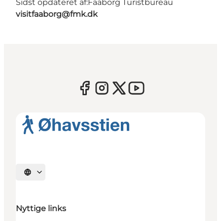
Sidst opdateret af:
Faaborg Turistbureau
visitfaaborg@fmk.dk
Vælg sprog
Nyttige links