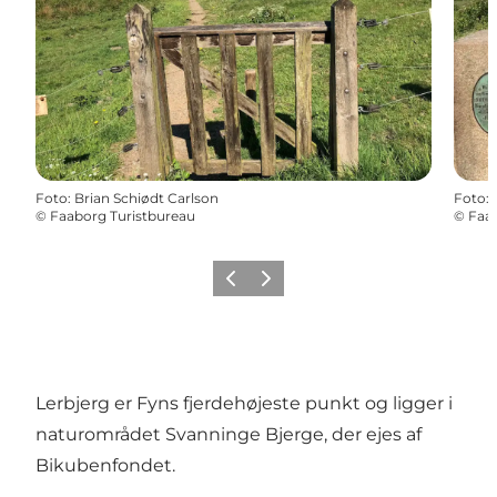
Foto
:
Brian Schiødt Carlson
Foto
:
©
Faaborg Turistbureau
©
Faab
Forrige
Næste
Lerbjerg er Fyns fjerdehøjeste punkt og ligger i
naturområdet Svanninge Bjerge, der ejes af
Bikubenfondet.