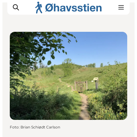
Naturområder
Inspiration
Vandreruter
Planlægning
Foto
:
Brian Schiødt Carlson