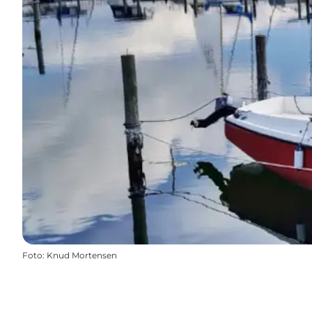
Foto
:
Knud Mortensen