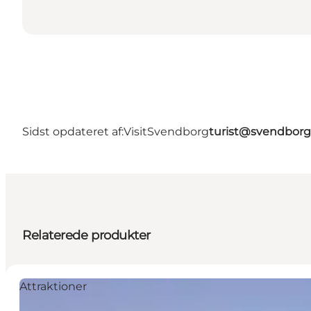
Sidst opdateret af:
VisitSvendborg
turist@svendborg
Relaterede produkter
Attraktioner