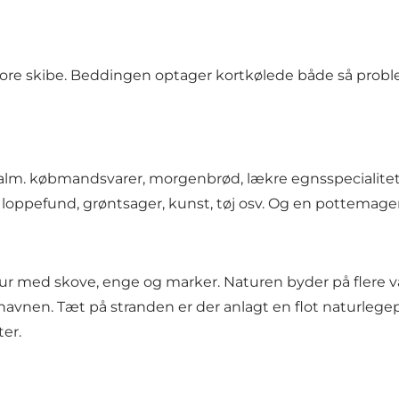
tore skibe. Beddingen optager kortkølede både så prob
m. købmandsvarer, morgenbrød, lækre egnsspecialiteter
ed loppefund, grøntsager, kunst, tøj osv. Og en pottema
ur med skove, enge og marker. Naturen byder på flere va
havnen. Tæt på stranden er der anlagt en flot naturlege
ter.