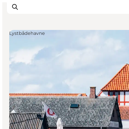
Lystbådehavne
Inspiration
Vandreruter
Planlægning