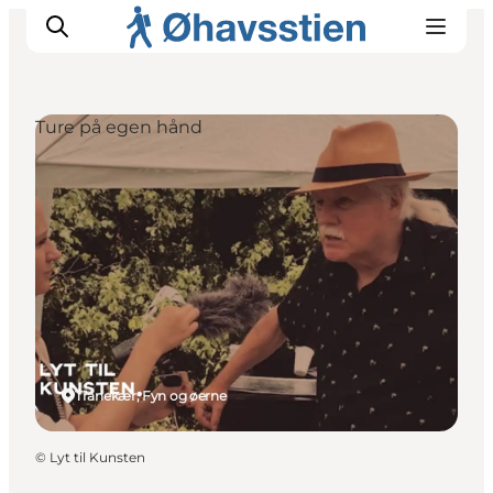
Ture på egen hånd
Inspiration
Vandreruter
Planlægning
Tranekær, Fyn og øerne
©
Lyt til Kunsten