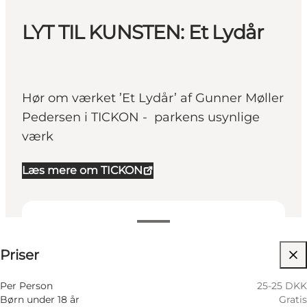
LYT TIL KUNSTEN: Et Lydår
Hør om værket ’Et Lydår’ af Gunner Møller
Pedersen i TICKON - parkens usynlige
værk
Læs mere om TICKON
25-25 DKK
Priser
Besøg hjemmeside
Per Person
25-25 DKK
Børn under 18 år
Gratis