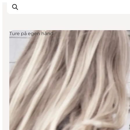
Ture på egen hånd
Inspiration
Vandreruter
Planlægning