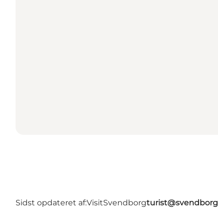
Sidst opdateret af:
VisitSvendborg
turist@svendborg