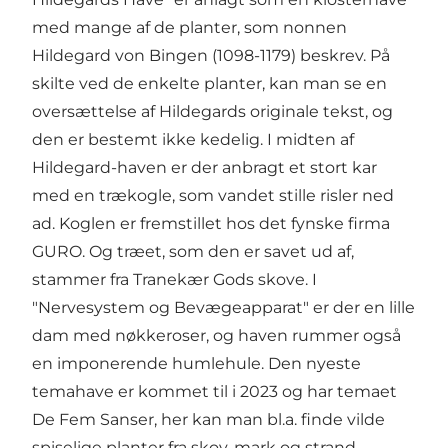
med mange af de planter, som nonnen
Hildegard von Bingen (1098-1179) beskrev. På
skilte ved de enkelte planter, kan man se en
oversættelse af Hildegards originale tekst, og
den er bestemt ikke kedelig. I midten af
Hildegard-haven er der anbragt et stort kar
med en trækogle, som vandet stille risler ned
ad. Koglen er fremstillet hos det fynske firma
GURO. Og træet, som den er savet ud af,
stammer fra Tranekær Gods skove. I
"Nervesystem og Bevægeapparat" er der en lille
dam med nøkkeroser, og haven rummer også
en imponerende humlehule. Den nyeste
temahave er kommet til i 2023 og har temaet
De Fem Sanser, her kan man bl.a. finde vilde
spiselige planter fra skov, mark og strand.