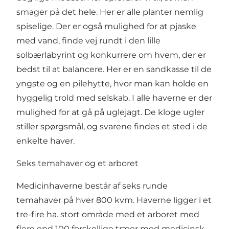
smager på det hele. Her er alle planter nemlig
spiselige. Der er også mulighed for at pjaske
med vand, finde vej rundt i den lille
solbærlabyrint og konkurrere om hvem, der er
bedst til at balancere. Her er en sandkasse til de
yngste og en pilehytte, hvor man kan holde en
hyggelig trold med selskab. I alle haverne er der
mulighed for at gå på uglejagt. De kloge ugler
stiller spørgsmål, og svarene findes et sted i de
enkelte haver.
Seks temahaver og et arboret
Medicinhaverne består af seks runde
temahaver på hver 800 kvm. Haverne ligger i et
tre-fire ha. stort område med et arboret med
flere end 100 forskellige træer med medicinsk