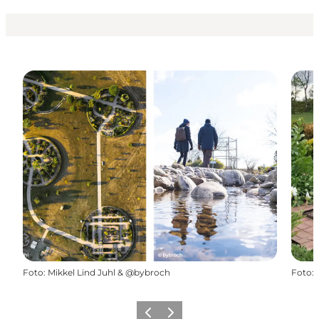
Foto
:
Mikkel Lind Juhl & @bybroch
Foto
:
Forrige
Næste