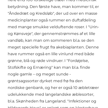
betydning. Den første have, man kommer til, er
"Åndedræt og Kredsløb", der ud over en masse
medicinplanter også rummer en duftafdeling
med mange smukke velduftende roser. I "Urin-
og Kønsveje", der gennemstrømmes af et lille
vandløb, kan man om sommeren bl.a. se den
meget specielle frugt fra akebiaplanten. Denne
have rummer også en lille vinlund med både
grønne, blå og røde vindruer. I "Fordøjelse,
Stofskifte og Ernæring" kan man bl.a. finde
nogle gamle – og meget sunde -
grøntsagssorter dyrket med frø fra den
nordiske genbank, og her er også 10 æbletræer
udelukkende med langelandske æblesorter,
bl.a. Skønheden fra Langeland. "Infektioner og
Hildegards Have" er anlagt som en klosterhave