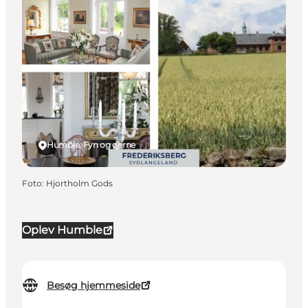
Humble, Fyn og øerne
Foto
:
Hjortholm Gods
Oplev Humble
Besøg hjemmeside