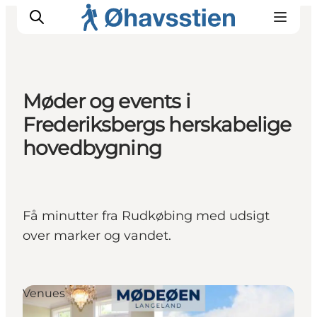
Møder og events i
Frederiksbergs herskabelige
Inspiration
Vandreruter
hovedbygning
Planlægning
Få minutter fra Rudkøbing med udsigt
over marker og vandet.
Venues