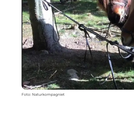
Foto
:
Naturkompagniet