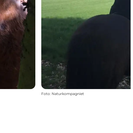
Foto
:
Naturkompagniet