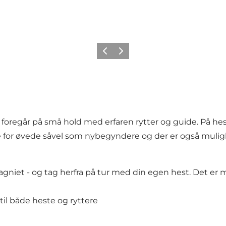
Forrige
Næste
 foregår på små hold med erfaren rytter og guide. På he
re for øvede såvel som nybegyndere og der er også mulig
niet - og tag herfra på tur med din egen hest. Det er mu
 til både heste og ryttere