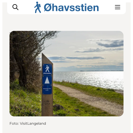
Ture på egen hånd
Inspiration
Vandreruter
Planlægning
Foto
:
VisitLangeland