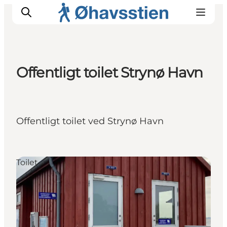
Offentligt toilet Strynø Havn
Inspiration
Vandreruter
Planlægning
Offentligt toilet ved Strynø Havn
Toilet