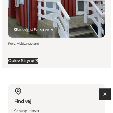
Langeland, Fyn og øerne
Foto
:
VisitLangeland
Oplev Strynø
Find vej
Strynø Havn