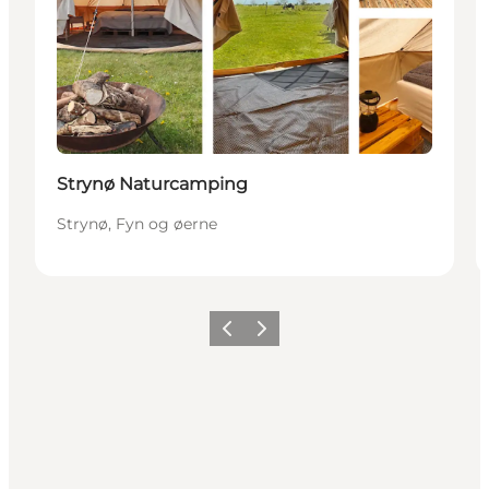
Strynø Naturcamping
Strynø, Fyn og øerne
Forrige
Næste