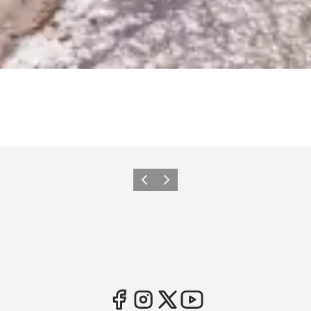
Forrige
Næste