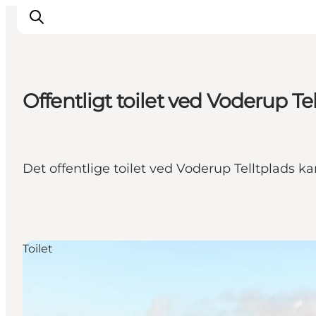
Offentligt toilet ved Voderup Te
Inspiration
Vandreruter
Planlægning
Det offentlige toilet ved Voderup Telltplads k
Toilet