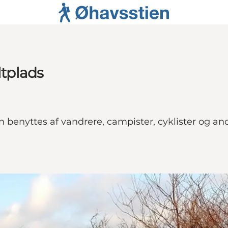
ltplads
an benyttes af vandrere, campister, cyklister og a