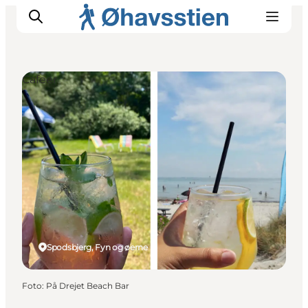
Cafeer
Inspiration
Vandreruter
Planlægning
Spodsbjerg, Fyn og øerne
Foto
:
På Drejet Beach Bar