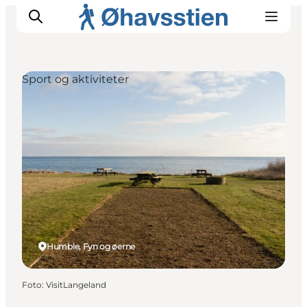
Sport og aktiviteter
Inspiration
Vandreruter
Planlægning
Humble, Fyn og øerne
Foto
:
VisitLangeland