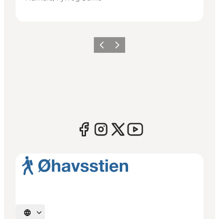
Forrige
Næste
Vælg sprog