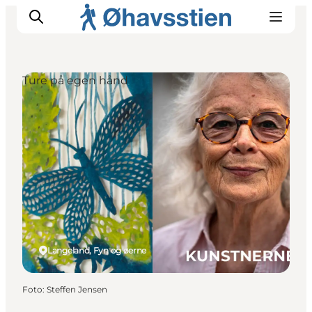
Ture på egen hånd
Inspiration
Vandreruter
Planlægning
Langeland, Fyn og øerne
Foto
:
Steffen Jensen