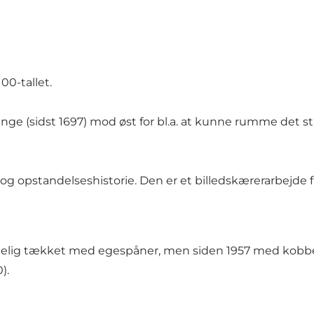
00-tallet.
e (sidst 1697) mod øst for bl.a. at kunne rumme det sta
- og opstandelseshistorie. Den er et billedskærerarbejde fr
ndelig tækket med egespåner, men siden 1957 med kobb
).