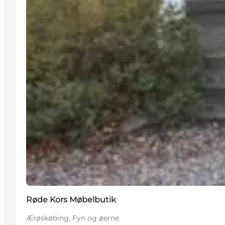
Røde Kors Møbelbutik
Ærøskøbing, Fyn og øerne