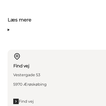
Læs mere
Find vej
Vestergade 53
5970 Ærøskøbing
Find vej