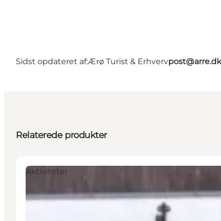
Sidst opdateret af:
Ærø Turist & Erhverv
post@arre.d
Relaterede produkter
Aktiviteter