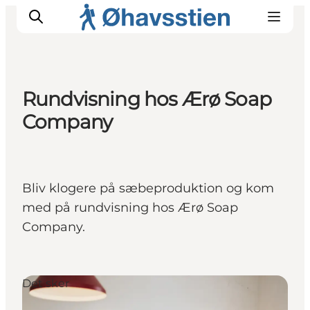
Rundvisning hos Ærø Soap
Company
Inspiration
Vandreruter
Planlægning
Bliv klogere på sæbeproduktion og kom
med på rundvisning hos Ærø Soap
Company.
Det sker