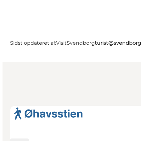
Sidst opdateret af:
VisitSvendborg
turist@svendborg