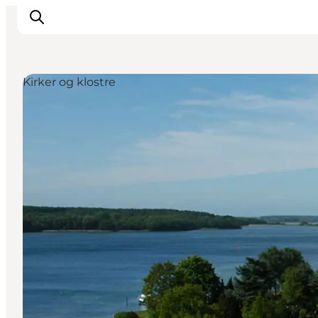
Kirker og klostre
Inspiration
Vandreruter
Planlægning