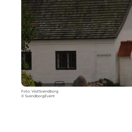
Foto
:
VisitSvendborg
©
SvendborgEvent