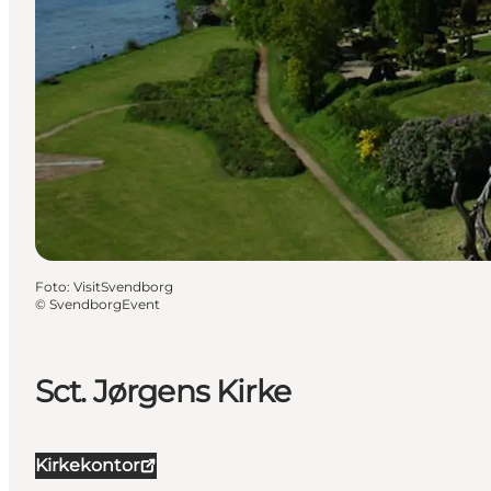
Foto
:
VisitSvendborg
©
SvendborgEvent
Sct. Jørgens Kirke
Kirkekontor