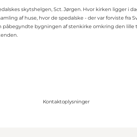
alskes skytshelgen, Sct. Jørgen. Hvor kirken ligger i dag, 
 samling af huse, hvor de spedalske - der var forviste fr
 påbegyndte bygningen af stenkirke omkring den lille tr
tenden.
Kontaktoplysninger