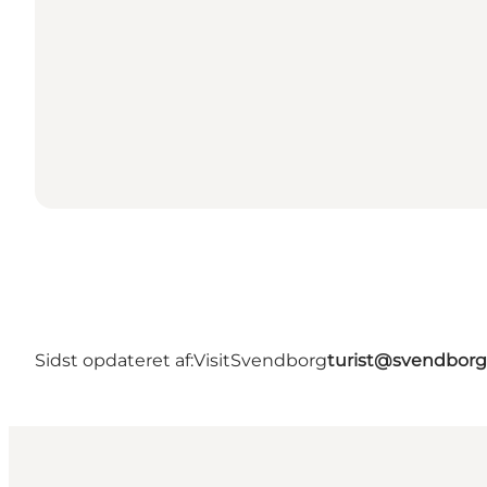
Sidst opdateret af:
VisitSvendborg
turist@svendborg