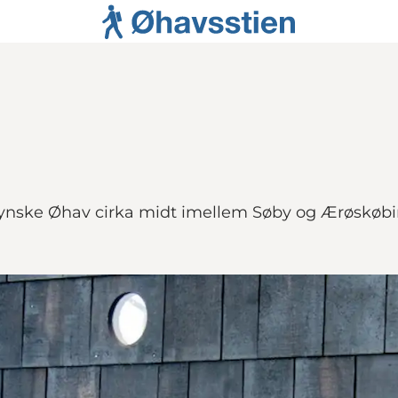
ydfynske Øhav cirka midt imellem Søby og Ærøskøbi