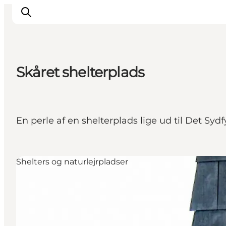
Skåret shelterplads
Inspiration
Vandreruter
Planlægning
En perle af en shelterplads lige ud til Det S
Shelters og naturlejrpladser