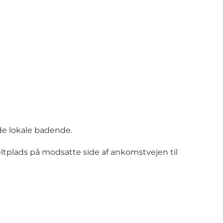
øde lokale badende.
teltplads på modsatte side af ankomstvejen til