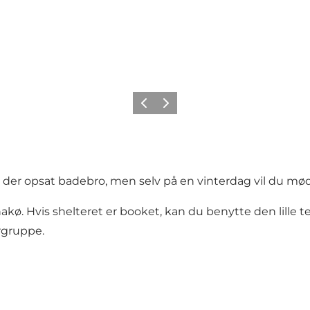
Forrige
Næste
r der opsat badebro, men selv på en vinterdag vil du m
akø. Hvis shelteret er booket, kan du benytte den lille 
rgruppe.