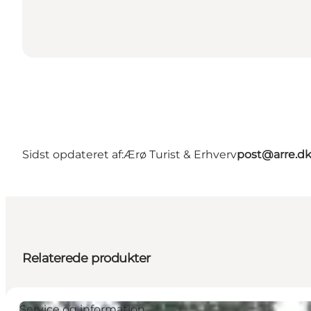
Sidst opdateret af:
Ærø Turist & Erhverv
post@arre.d
Relaterede produkter
Service og information