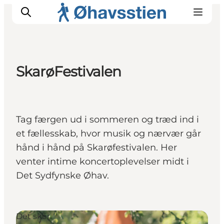
SkarøFestivalen
Inspiration
Vandreruter
Planlægning
Tag færgen ud i sommeren og træd ind i
et fællesskab, hvor musik og nærvær går
hånd i hånd på Skarøfestivalen. Her
venter intime koncertoplevelser midt i
Det Sydfynske Øhav.
Det sker