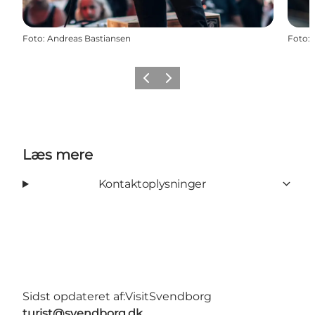
Foto
:
Andreas Bastiansen
Foto
:
Forrige
Næste
Læs mere
Kontaktoplysninger
Sidst opdateret af:
VisitSvendborg
turist@svendborg.dk