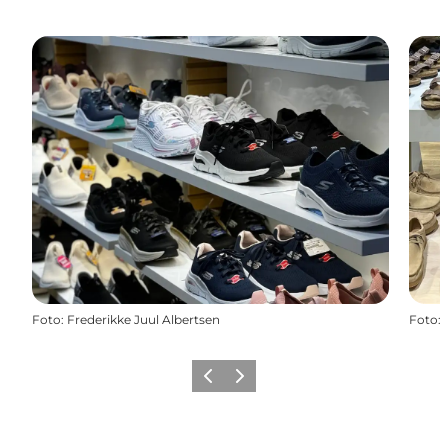
Foto
:
Frederikke Juul Albertsen
Foto
:
Forrige
Næste