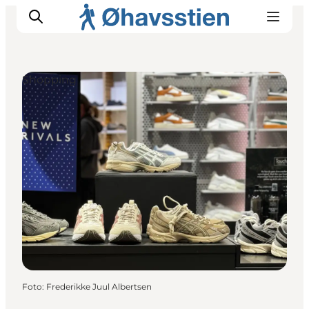
Shopping
Inspiration
Vandreruter
Planlægning
Foto
:
Frederikke Juul Albertsen