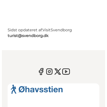
Sidst opdateret af:
VisitSvendborg
turist@svendborg.dk