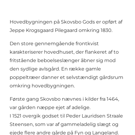
Hovedbygningen på Skovsbo Gods er opført af
Jeppe Krogsgaard Pilegaard omkring 1830.
Den store gennemgående frontkvist
karakteriserer hovedhuset, der flankeret af to
fritstående beboelseslænger åbner sig mod
den sydlige avlsgård. En række gamle
poppeltræer danner et selvstændigt gårdsrum
omkring hovedbygningen.
Første gang Skovsbo nævnes i kilder fra 1464,
var gården næppe ejet af adelige.
I 1521 overgik godset til Peder Lauridsen Straale
Steensen, som var af gammeladelig slægt og
ejede flere andre gårde på Fyn og Langeland.