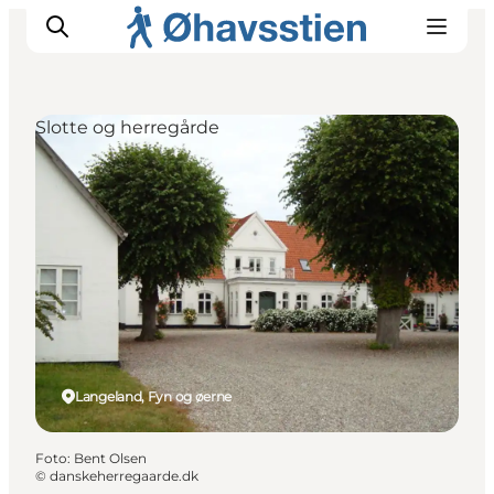
Slotte og herregårde
Inspiration
Vandreruter
Planlægning
Langeland, Fyn og øerne
Foto
:
Bent Olsen
©
danskeherregaarde.dk