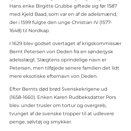
Hans enke Birgitte Grubbe giftede sig før 1587
med Kjeld Baad, som var en af de adelsmænd,
der i 1599 fulgte den unge Christian IV (1577-
1648) til Nordkap.
I 1629 blev godset overtaget af krigskommissær
Bernt Petersen von Deden fra en sønderjysk
adelsslægt. Slægtens oprindelige navn er
Petersen, men tilføjede senere familien det lidt
mere eksotiske efternavn von Deden.
Efter Bernts død brød Svenskekrigene ud
(1658-1660). Enken Karen Rudbeksdatter Pors
blev. under trusler om tortur og overgreb,
tvunget af de svenske tropper til at udlevere
penge, sølvtøj og smykker.