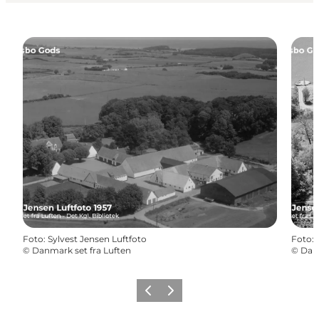
Foto
:
Sylvest Jensen Luftfoto
Foto
:
©
Danmark set fra Luften
©
Danm
Forrige
Næste