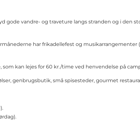
Nyd gode vandre- og traveture langs stranden og i den s
mermånederne har
frikadellefest
og musikarrangementer (
, som kan lejes for 60 kr./time ved henvendelse på cam
ølser, genbrugsbutik, små spisesteder, gourmet restaurant
d
).
ørdag).