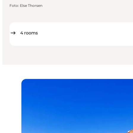
Foto
:
Else Thorsen
4
rooms