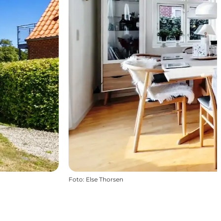
Foto
:
Else Thorsen