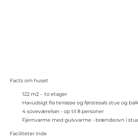
Facts om huset
122 m2 - to etager
Havudsigt fra terrasse og førstesals stue og ba
4 soveværelser - op til 8 personer
Fjernvarme med gulvvarme - brændeovn i stueet
Faciliteter inde