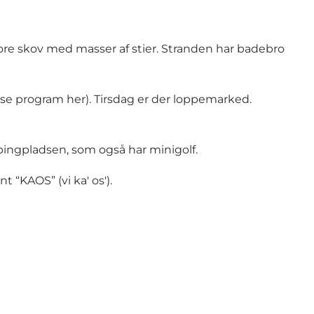
tore skov med masser af stier. Stranden har badebro
se program her
). Tirsdag er der
loppemarked
.
pingpladsen, som også har minigolf.
 “KAOS” (vi ka' os').