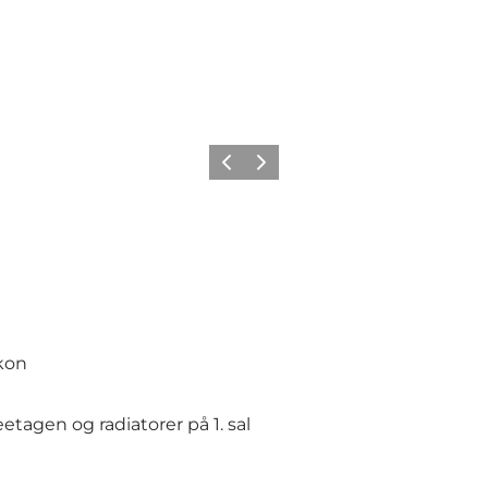
Forrige
Næste
lkon
agen og radiatorer på 1. sal