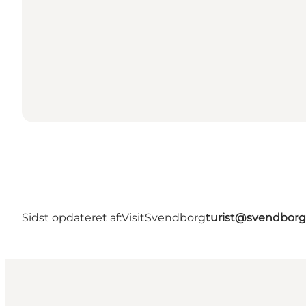
Sidst opdateret af:
VisitSvendborg
turist@svendborg