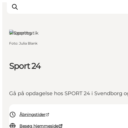
Shopping
Foto
:
Julia Blank
Inspiration
Vandreruter
Sport 24
Planlægning
Gå på opdagelse hos SPORT 24 i Svendborg og fi
Åbningstider
Besøg hjemmeside