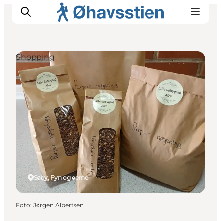
Shopping
Inspiration
Vandreruter
Planlægning
Søby, Fyn og øerne
Foto
:
Jørgen Albertsen