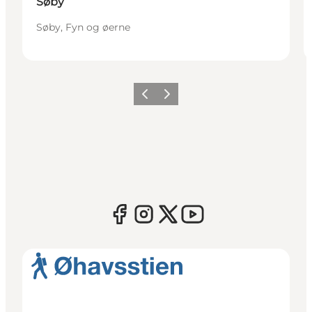
Søby
Søby, Fyn og øerne
Forrige
Næste