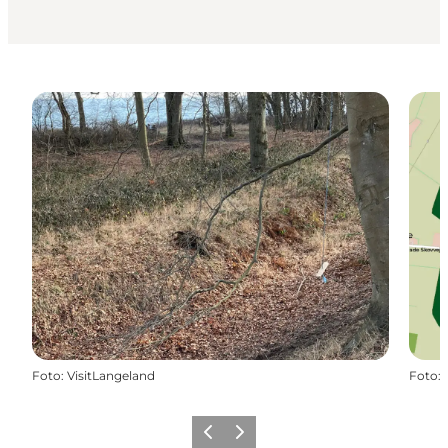
Foto
:
VisitLangeland
Foto
:
Forrige
Næste