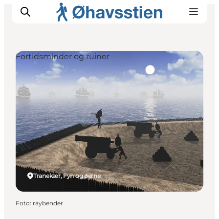
Fortidsminder og ruiner
Inspiration
Vandreruter
Planlægning
Tranekær, Fyn og øerne
Foto
:
raybender