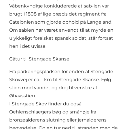
Våbenkyndige konkluderede at sab-len var
brugt i 1808 af lige præcis det regiment fra
Catalonien som gjorde ophold på Langeland.
Om sablen har været anvendt til at myrde en
ulykkeligt forelsket spansk soldat, står fortsat
hen i det uvisse.
Gåtur til Stengade Skanse
Fra parkeringspladsen for enden af Stengade
Skovvej er ca. 1 km til Stengade Skanse. Følg
stien mod vandet og drej til venstre af
Øhavsstien
.
I Stengade Skov finder du også
Oehlenschlaegers bøg
og
småhøje fra
bronzealderens slutning eller jernalderens
begyndelse
. Og en tur ned til stranden med de