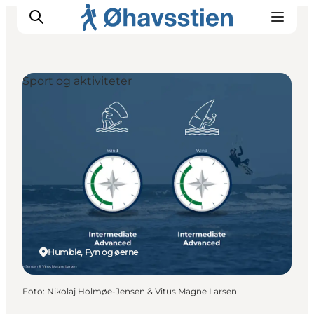
Sport og aktiviteter
Inspiration
Vandreruter
Planlægning
Humble, Fyn og øerne
Foto
:
Nikolaj Holmøe-Jensen & Vitus Magne Larsen