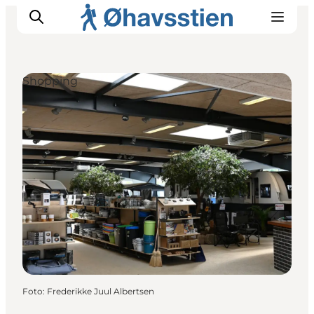
Shopping
Inspiration
Vandreruter
Planlægning
Foto
:
Frederikke Juul Albertsen