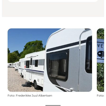
Foto
:
Frederikke Juul Albertsen
Foto
: