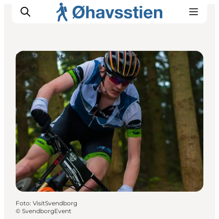
Sport og aktiviteter
Inspiration
Vandreruter
Planlægning
Foto
:
VisitSvendborg
©
SvendborgEvent