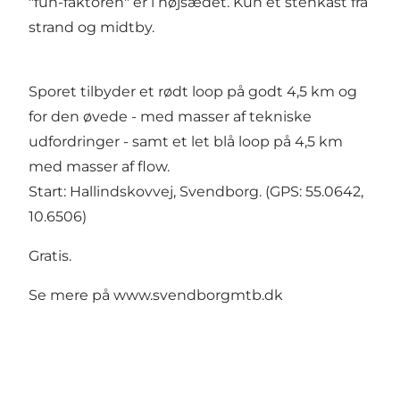
"fun-faktoren" er i højsædet. Kun et stenkast fra
strand og midtby.
Sporet tilbyder et rødt loop på godt 4,5 km og
for den øvede - med masser af tekniske
udfordringer - samt et let blå loop på 4,5 km
med masser af flow.
Start: Hallindskovvej, Svendborg. (GPS: 55.0642,
10.6506)
Gratis.
Se mere på
www.svendborgmtb.dk