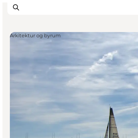
Arkitektur og byrum
Inspiration
Vandreruter
Planlægning