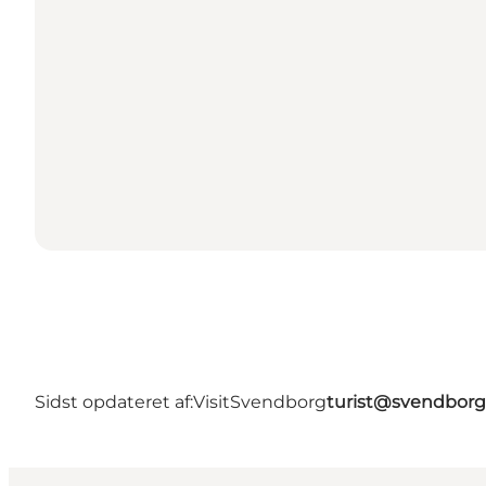
Sidst opdateret af:
VisitSvendborg
turist@svendborg