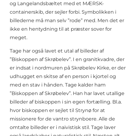
og Langelandsbæltet med et MÆRSK-
containerskib, der sejler forbi. Symbolikken i
billederne må man selv ”rode” med. Men det er
ikke en hentydning til at præster sover for
meget.
Tage har også lavet et utal af billeder af
”Biskoppen af Skrøbelev”. I en granitkvadre, der
er indsat i nordmuren på Skrøbelev Kirke, er der
udhugget en skitse af en person i kjortel og
med en stav i hånden. Tage kalder ham
”Biskoppen af Skrøbelev”. Han har lavet utallige
billeder af biskoppen i sin egen fortælling. Bl.a.
hvor biskoppen er sejlet til Strynø for at
missionere for de vantro strynboere. Alle de
omtalte billeder er i naivistisk stil. Tage laver
også landskaber i naturalistisk stil. Næsten alt