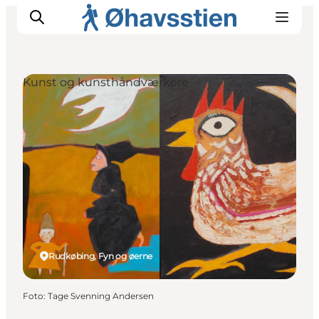
Kunst og kunsthåndværkere
Inspiration
Vandreruter
Planlægning
Rudkøbing, Fyn og øerne
Foto
:
Tage Svenning Andersen