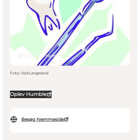
Humble, Fyn og øerne
Foto
:
VisitLangeland
Oplev Humble
Besøg hjemmeside