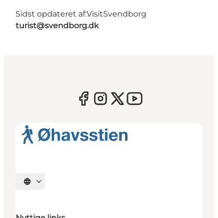
Sidst opdateret af:
VisitSvendborg
turist@svendborg.dk
Vælg sprog
Nyttige links