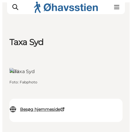
Taxa Syd
Inspiration
Vandreruter
Planlægning
Taxi
Foto
:
Fabphoto
Besøg hjemmeside